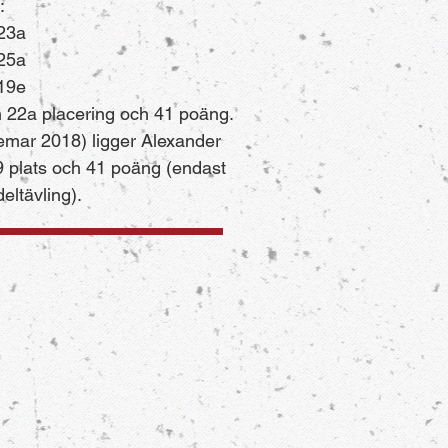
:
 23a
 25a
 19e
n 22a placering och 41 poäng.
emar 2018) ligger Alexander
9 plats och 41 poäng (endast
deltävling).