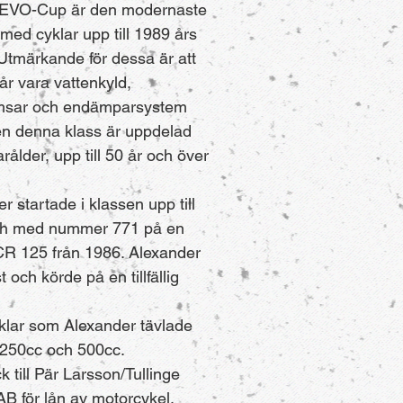
 EVO-Cup är den modernaste
med cyklar upp till 1989 års
Utmärkande för dessa är att
år vara vattenkyld,
msar och endämparsystem
en denna klass är uppdelad
arålder, upp till 50 år och över
r startade i klassen upp till
ch med nummer 771 på en
R 125 från 1986. Alexander
t och körde på en tillfällig
klar som Alexander tävlade
 250cc och 500cc.
ck till Pär Larsson/Tullinge
AB för lån av motorcykel.