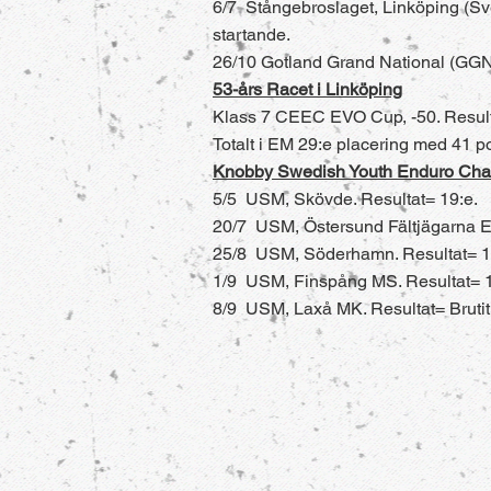
6/7 Stångebroslaget, Linköping (Sv
startande.
26/10 Gotland Grand National (GG
53-års Racet i Linköping
Klass 7 CEEC EVO Cup, -50. Resulta
Totalt i EM 29:e placering med 41 p
Knobby Swedish Youth Enduro Ch
5/5 USM, Skövde. Resultat= 19:e.
20/7 USM, Östersund Fältjägarna EF
25/8 USM, Söderhamn. Resultat= 1
1/9 USM, Finspång MS. Resultat= 1
8/9 USM, Laxå MK. Resultat= Brutit