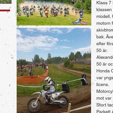
Klass 7
klassen 
modell. 
motorn f
skivbro
bak. Äv
efter för
50 år.
Alexande
50 år o
Honda C
var yngs
licens.
Motorcy
mot var
Stort ta
Parkett 