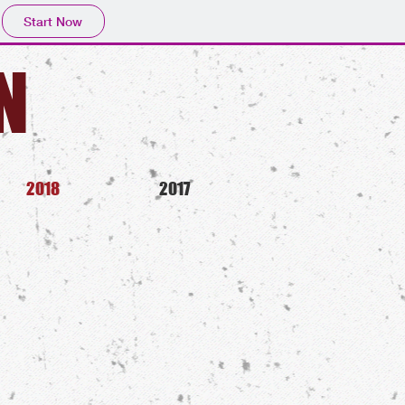
Start Now
​
2018
2017