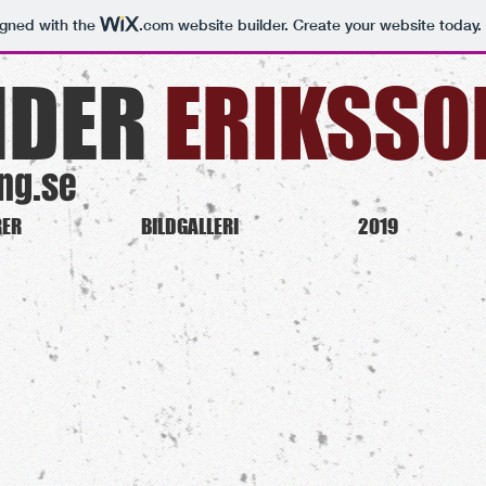
igned with the
.com
website builder. Create your website today.
NDER
ERIKSSON
ng.se
RER
BILDGALLERI
2019