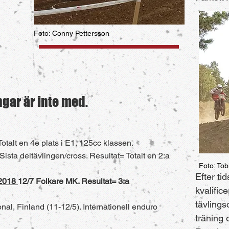
Foto: Conny Pettersson
ingar är inte med.
talt en 4e plats i E1, 125cc klassen.
ista deltävlingen/cross. Resultat= Totalt en 2:a
Foto: To
Efter ti
 2018
12/7 Folkare MK. Resultat= 3:a
kvalifice
tävling
l, Finland (11-12/5). Internationell enduro
träning 