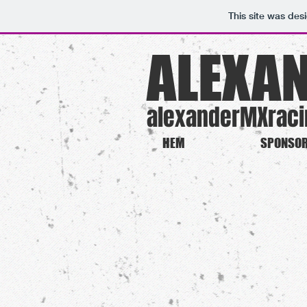
This site was des
ALEXA
alexanderMXraci
HEM
SPONSO