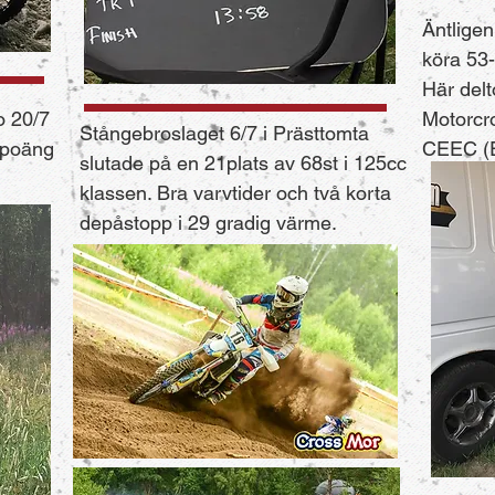
Äntligen
köra 53-
Här delt
o 20/7
Motorcr
Stångebroslaget 6/7 i Prästtomta
 poäng
CEEC (
slutade på en 21plats av 68st i 125cc
klassen. Bra varvtider och två korta
depåstopp i 29 gradig värme.