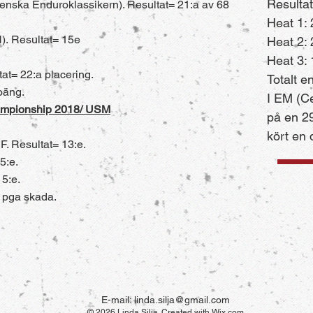
Resultat
enska Enduroklassikern). Resultat= 21:a av 68
Heat 1:
N).
Resultat= 15e
Heat 2:
Heat 3:
t= 22:a placering.
Totalt e
oäng.
I EM (C
ampionship 2018/ USM
på en 2
kört en 
. Resultat= 13:e.
5:e.
5:e.
 pga skada.
E-mail:
linda.silja@gmail.com
© 2026 Linda Silja. Created with
Wix.com