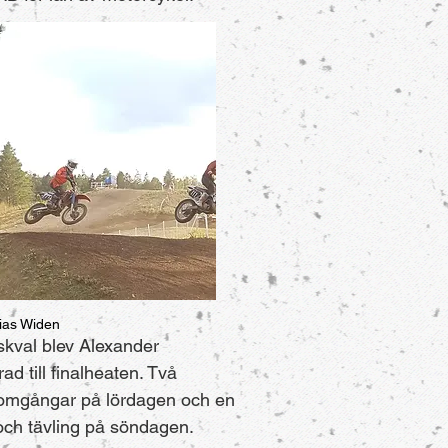
bias Widen
dskval blev Alexander
rad till finalheaten. Två
somgångar på lördagen och en
och tävling på söndagen.