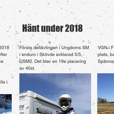
Hänt under 2018
 2018
Första deltävlingen i Ungdoms SM
VGN i F
fter
i enduro i Skövde avklarad 5/5,
plats, b
4e
USM2. Det blev en 19e placering
Spännan
av 40st.
la i